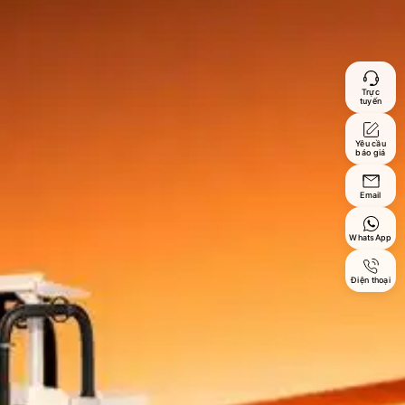
Trực
tuyến
Yêu cầu
báo giá
Email
WhatsApp
Điện thoại