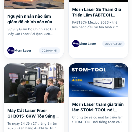
Morn Laser Sẽ Tham Gia
Triển Lãm FABTECH
Nguyên nhân nào làm
Mexico 2026
giảm độ chính xác của
FABTECH Mexico 2026 – triển
máy cắ···
lãm hàng đầu về tạo hình kim
Sự Suy Giảm Độ Chính Xác Của
loại, gia công chế tạo, hàn và
Máy Cắt Laser Sai lệch kích
hoàn thiện bề mặt – được mong
thước cắt, lỗ tròn bị biến dạng,
đợi rộng rãi, dự kiến sẽ diễn ra từ
các góc không còn vuông chính
Morn Laser
2026-03-30
ngày 12 đến ngày 14 tháng 5 tại
xác... Khi độ chính xác của máy
Morn Laser
Trung tâm Triển lãm Centro
2026-04-11
cắt laser suy giảm, phản ứng đầu
Banamex ở Thành phố Mexico.
tiên của nhiều chủ doanh nghiệp
là cho rằng: “Thiết bị đã cũ rồi.”
Tuy nhiên, trên thực tế, phần lớn
các vấn đề về độ chính xác đều
có thể được khắc phục và độ
chính xác có thể được khôi phục
thông qua việc điều chỉnh và xử
lý sự cố một cách có mục tiêu.
Morn Laser tham gia triển
lãm STOM-TOOL nổi
Máy Cắt Laser Fiber
tiếng toàn ···
GH3015-6KW Tỏa Sáng
Chúng tôi sẽ có mặt tại triển lãm
Tại Kielce; Hiệ···
STOM-TOOL nổi tiếng toàn cầu
​Từ ngày 24 đến 27 tháng 3 năm
ở Ba Lan! Từ ngày 24 đến ngày
2026, Gian hàng 4-B04 tại Trung
27 tháng 3, tại gian hàng 4-B04,