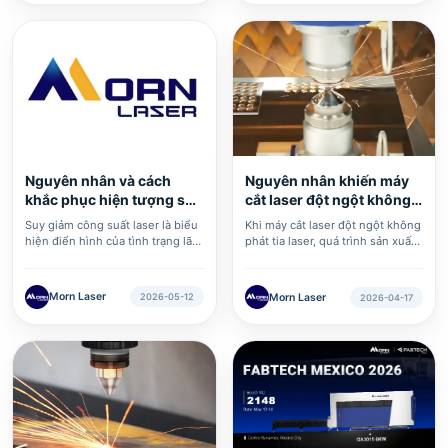
tượng này thường biểu hiện dưới
trong những trường hợp nghiêm
dạng các vân cắt rõ rệt, xỉ bám
trọng có thể không cắt xuyên
nghiêm trọng hoặc thậm chí là
hoàn toàn được các tấm vật liệu
các cạnh cắt gồ ghề.
dày. Chỉ cần tiêu điểm lệch 0,1
mm cũng có thể làm độ nhám
của bề mặt cắt tăng hơn 30%.
Nguyên nhân và cách
Nguyên nhân khiến máy
khắc phục hiện tượng suy
cắt laser đột ngột không
giảm ···
phá···
​Suy giảm công suất laser là biểu
​Khi máy cắt laser đột ngột không
hiện điển hình của tình trạng lão
phát tia laser, quá trình sản xuất
hóa thiết bị hoặc bảo trì không
sẽ bị gián đoạn trực tiếp. Trong
đúng cách ở máy cắt laser, ảnh
hầu hết các trường hợp, vấn đề
hưởng trực tiếp đến chất lượng
không xuất phát từ hư hỏng các
Morn Laser
Morn Laser
2026-05-12
2026-04-17
và hiệu suất cắt. Nguyên nhân
bộ phận cốt lõi; việc thực hiện
gốc rễ chủ yếu được chia thành
quy trình kiểm tra có hệ thống có
ba nhóm: nhiễm bẩn đường
thể nhanh chóng khôi phục hoạt
quang, lão hóa bộ phát laser và
động của thiết bị.
sự cố của các hệ thống phụ trợ.