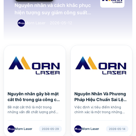
Nguyên nhân và cách khắc phục
hiện tượng suy giảm công suất
laser trong máy cắt laser
Morn Laser
2026-05-12
Nguyên nhân gây bề mặt
Nguyên Nhân Và Phương
cắt thô trong gia công cắt
Pháp Hiệu Chuẩn Sai Lệch
l···
Vị ···
Bề mặt cắt thô là một trong
Việc định vị tiêu điểm không
những vấn đề chất lượng phổ
chính xác là một trong những
biến trong quá trình cắt laser,
nguyên nhân chính làm suy giảm
ảnh hưởng trực tiếp đến tính
chất lượng cắt. Các biểu hiện
thẩm mỹ của chi tiết và các công
bao gồm khe cắt bị mở rộng, xỉ
Morn Laser
Morn Laser
2026-05-29
2026-05-14
đoạn gia công tiếp theo. Hiện
bám nghiêm trọng ở mép cắt và