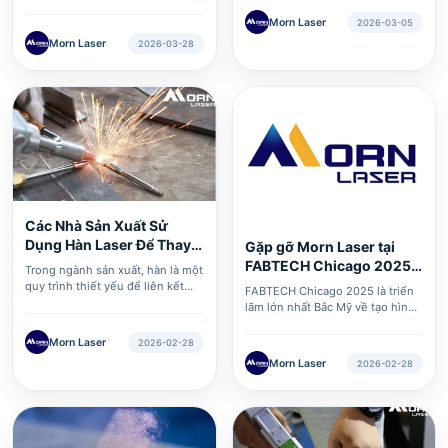
tâm Triển lãm Kielce ở Ba Lan (ul.
Kielce (Zakładowa 1, 25-672),
Zakładowa 1, 25-672 Kielce) đã
Morn Laser
2026-03-05
chúng tôi trân trọng kính mời
trở thành tâm điểm chú ý của
Morn Laser
2026-03-28
quý khách đến tham quan và trực
ngành gia công laser.
tiếp chứng kiến hiệu suất vượt
trội của máy cắt laser fiber
GH3015-6KW.
Các Nhà Sản Xuất Sử
Dụng Hàn Laser Để Thay
Gặp gỡ Morn Laser tại
Thế Cá···
FABTECH Chicago 2025 –
Trong ngành sản xuất, hàn là một
Khơi Mở Đ···
quy trình thiết yếu để liên kết
FABTECH Chicago 2025 là triển
các bộ phận kim loại. Các
lãm lớn nhất Bắc Mỹ về tạo hình
phương pháp hàn truyền thống
kim loại, gia công kim loại, hàn và
như hàn MIG và hàn TIG đang
hoàn thiện bề mặt. Từ ngày 8
Morn Laser
2026-02-28
dần trở nên kém được ưa chuộng
đến ngày 11 tháng 9 năm 2025,
Morn Laser
2026-02-28
do những hạn chế về tốc độ, độ
các nhà lãnh đạo trong ngành sẽ
chính xác và hiệu quả tổng thể.
hội tụ tại McCormick Place,
Chicago, Illinois để khám phá
những công nghệ tiên tiến đang
định hình tương lai của ngành