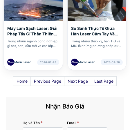
sản xuất kim loại.
Máy Làm Sạch Laser: Giải
So Sánh Thực Tế Giữa
Pháp Tẩy Gỉ Thân Thiện
Hàn Laser Cầm Tay Và
Vớ···
Hàn TIG/MI···
Trong nhiều ngành công nghiệp,
​Trong nhiều thập kỷ, hàn TIG và
gỉ sét, sơn, dầu mỡ và các lớp
MIG là những phương pháp được
oxit là những thách thức thường
sử dụng phổ biến nhất trong
xuyên trong quá trình gia công
ngành gia công kim loại. Tuy
và phục hồi kim loại.
nhiên, trong những năm gần đây,
Morn Laser
Morn Laser
2026-02-28
2026-02-28
một công nghệ mới đã xuất hiện:
máy hàn laser cầm tay.
Home
Previous Page
Next Page
Last Page
Nhận Báo Giá
*
*
Họ và Tên
Email