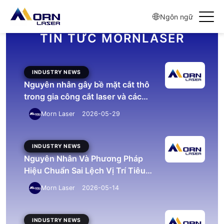
2026
Ngôn ngữ
Morn Laser
2026-03-30
TIN TỨC MORNLASER
INDUSTRY NEWS
Nguyên nhân gây bề mặt cắt thô
trong gia công cắt laser và các
biện pháp cải thiện
Morn Laser
2026-05-29
INDUSTRY NEWS
Nguyên Nhân Và Phương Pháp
Hiệu Chuẩn Sai Lệch Vị Trí Tiêu
Điểm Trong Máy Cắt Laser
Morn Laser
2026-05-14
INDUSTRY NEWS